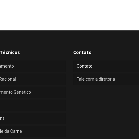
Técnicos
Contato
amento
Contato
Racional
Fale com a diretoria
mento Genético
ns
de da Carne