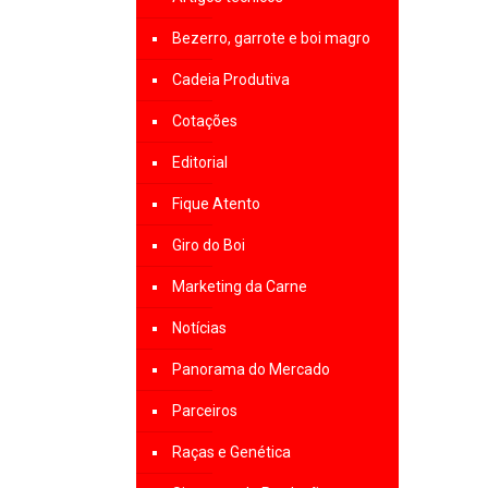
Bezerro, garrote e boi magro
Cadeia Produtiva
Cotações
Editorial
Fique Atento
Giro do Boi
Marketing da Carne
Notícias
Panorama do Mercado
Parceiros
Raças e Genética