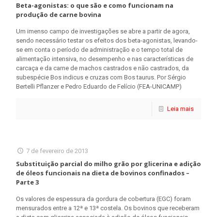
Beta-agonistas: o que são e como funcionam na
produção de carne bovina
Um imenso campo de investigações se abre a partir de agora,
sendo necessário testar os efeitos dos beta-agonistas, levando-
se em conta o período de administração e o tempo total de
alimentação intensiva, no desempenho e nas características de
carcaça e da carne de machos castrados e não castrados, da
subespécie Bos indicus e cruzas com Bos taurus. Por Sérgio
Bertelli Pflanzer e Pedro Eduardo de Felício (FEA-UNICAMP)
Leia mais
7 de fevereiro de 2013
Substituição parcial do milho grão por glicerina e adição
de óleos funcionais na dieta de bovinos confinados –
Parte 3
Os valores de espessura da gordura de cobertura (EGC) foram
mensurados entre a 12ª e 13ª costela. Os bovinos que receberam