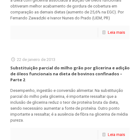
a dieta com glicerina associada à adição de óleos funcionais
obtiveram melhor acabamento de gordura de cobertura em
comparação as demais dietas (aumento de 25,6% na EGC). Por
Fernando Zawadzki e Ivanor Nunes do Prado (UEM, PR)
Leia mais
22 de janeiro de 2013
Substituição parcial do milho grão por glicerina e adição
de óleos funcionais na dieta de bovinos confinados –
Parte 2
Desempenho, ingestão e conversão alimentar. Na substituição
parcial do milho pela glicerina, é importante ressaltar que a
inclusão de glicerina reduz o teor de proteína bruta da dieta,
sendo necessário aumentar a fonte de proteína. Outro ponto
importante a ressaltar, é a ausência de fibra na glicerina de média
pureza.
Leia mais