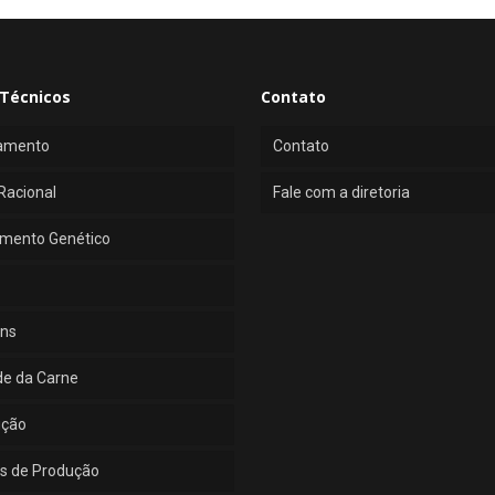
Técnicos
Contato
amento
Contato
Racional
Fale com a diretoria
mento Genético
ns
de da Carne
ução
s de Produção