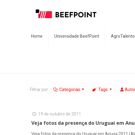
Home
Universidade BeefPoint
AgroTalento
Filtrar por
Categorias
Tags
Auto
19 de outubro de 2011
Veja fotos da presença do Uruguai em An
Veja fotos da presença do Uruguai em Anuga 2011 (A