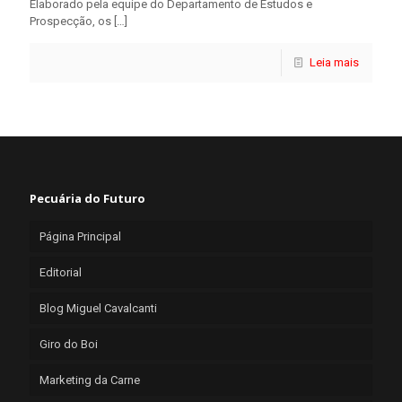
Elaborado pela equipe do Departamento de Estudos e
Prospecção, os
[…]
Leia mais
Pecuária do Futuro
Página Principal
Editorial
Blog Miguel Cavalcanti
Giro do Boi
Marketing da Carne