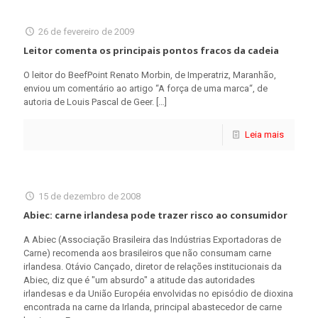
26 de fevereiro de 2009
Leitor comenta os principais pontos fracos da cadeia
O leitor do BeefPoint Renato Morbin, de Imperatriz, Maranhão,
enviou um comentário ao artigo “A força de uma marca“, de
autoria de Louis Pascal de Geer.
[…]
Leia mais
15 de dezembro de 2008
Abiec: carne irlandesa pode trazer risco ao consumidor
A Abiec (Associação Brasileira das Indústrias Exportadoras de
Carne) recomenda aos brasileiros que não consumam carne
irlandesa. Otávio Cançado, diretor de relações institucionais da
Abiec, diz que é "um absurdo" a atitude das autoridades
irlandesas e da União Européia envolvidas no episódio de dioxina
encontrada na carne da Irlanda, principal abastecedor de carne