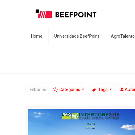
Home
Universidade BeefPoint
AgroTalento
Filtrar por
Categorias
Tags
Auto