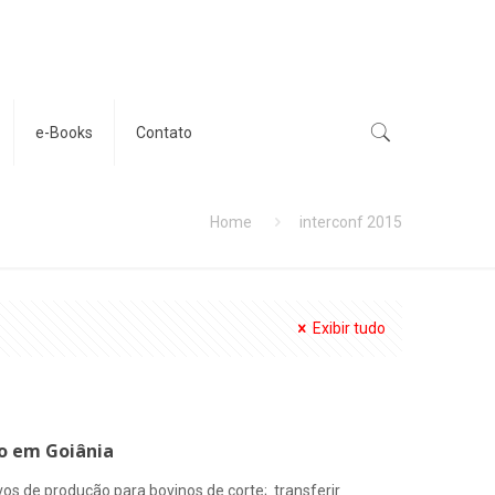
e-Books
Contato
Home
interconf 2015
Exibir tudo
o em Goiânia
os de produção para bovinos de corte; transferir