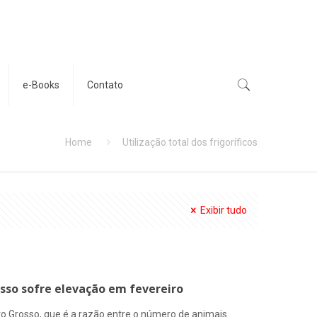
e-Books
Contato
Home
Utilização total dos frigoríficos
Exibir tudo
osso sofre elevação em fevereiro
Mato Grosso, que é a razão entre o número de animais