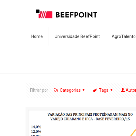
Home
Universidade BeefPoint
AgroTalento
Filtrar por
Categorias
Tags
Auto