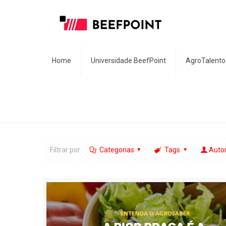
Home
Universidade BeefPoint
AgroTalento
Filtrar por
Categorias
Tags
Auto