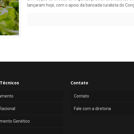
lançaram hoje, com o apoio da bancada ruralista do Con
Técnicos
Contato
amento
Contato
Racional
Fale com a diretoria
mento Genético