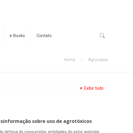
e-Books
Contato
Home
Agrosaber
Exibir tudo
esinformação sobre uso de agrotóxicos
de defesa do consumidor, entidades do setor agrícola