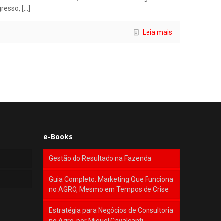
gresso,
[…]
Leia mais
e-Books
Gestão do Resultado na Fazenda
Guia Completo: Marketing Que Funciona
no AGRO, Mesmo em Tempos de Crise
Estratégia para Negócios de Consultoria
no Agro, por Miguel Cavalcanti