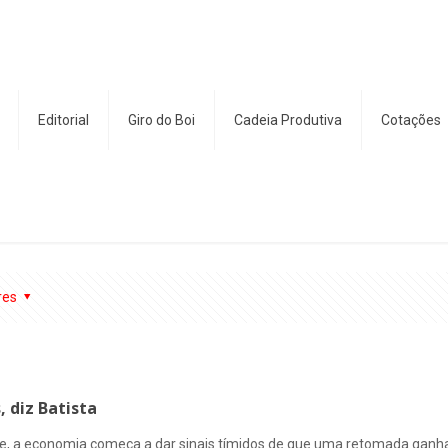
Editorial
Giro do Boi
Cadeia Produtiva
Cotações
res
, diz Batista
e, a economia começa a dar sinais tímidos de que uma retomada ganhar