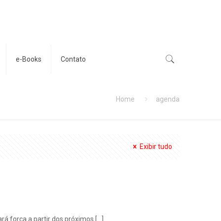
e-Books
Contato
Home
agenda
Exibir tudo
á força a partir dos próximos
[…]