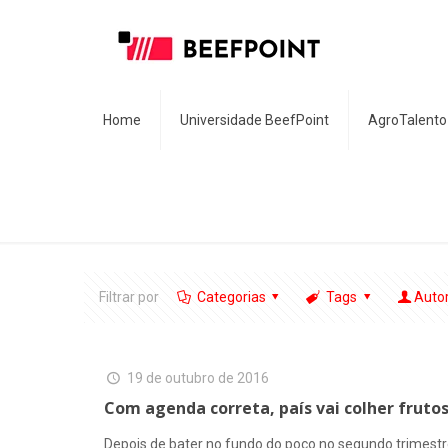
Home
Universidade BeefPoint
AgroTalento
Filtrar por
Categorias
Tags
Auto
19 de outubro de 2016
Com agenda correta, país vai colher frutos
Depois de bater no fundo do poço no segundo trimestr