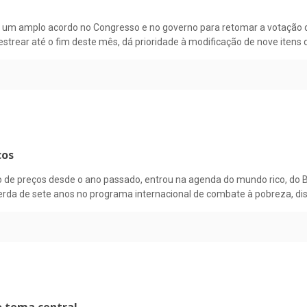
ra um amplo acordo no Congresso e no governo para retomar a votação d
strear até o fim deste mês, dá prioridade à modificação de nove itens 
cos
 de preços desde o ano passado, entrou na agenda do mundo rico, do B
perda de sete anos no programa internacional de combate à pobreza, diss
o tema central