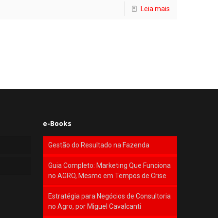
Leia mais
e-Books
Gestão do Resultado na Fazenda
Guia Completo: Marketing Que Funciona
no AGRO, Mesmo em Tempos de Crise
Estratégia para Negócios de Consultoria
no Agro, por Miguel Cavalcanti