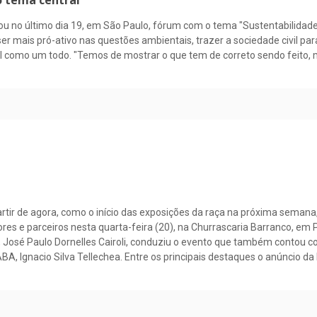
zou no último dia 19, em São Paulo, fórum com o tema "Sustentabilidad
ser mais pró-ativo nas questões ambientais, trazer a sociedade civil para
sil como um todo. "Temos de mostrar o que tem de correto sendo feito, 
tir de agora, como o início das exposições da raça na próxima semana
ores e parceiros nesta quarta-feira (20), na Churrascaria Barranco, em 
 José Paulo Dornelles Cairoli, conduziu o evento que também contou co
BA, Ignacio Silva Tellechea. Entre os principais destaques o anúncio da