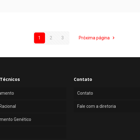
1
2
3
Próxima página
Técnicos
Contato
amento
Contato
Racional
Fale com a diretoria
mento Genético