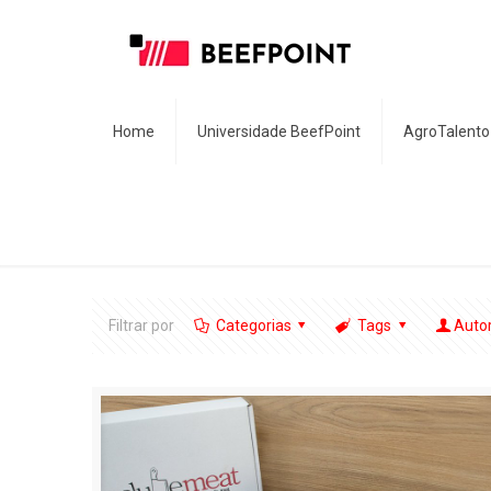
Home
Universidade BeefPoint
AgroTalento
Filtrar por
Categorias
Tags
Auto