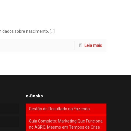
om dados sobre nascimento,
[…]
Leia mais
e-Books
Gestão do Resultado na Fazenda
Guia Completo: Marketing Que Funciona
no AGRO, Mesmo em Tempos de Crise