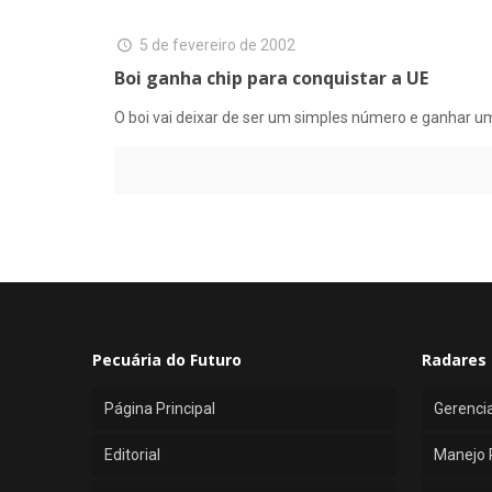
5 de fevereiro de 2002
Boi ganha chip para conquistar a UE
O boi vai deixar de ser um simples número e ganhar um
Pecuária do Futuro
Radares 
Página Principal
Gerenci
Editorial
Manejo 