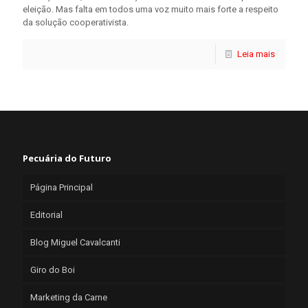
eleição. Mas falta em todos uma voz muito mais forte a respeito
da solução cooperativista.
Leia mais
Pecuária do Futuro
Página Principal
Editorial
Blog Miguel Cavalcanti
Giro do Boi
Marketing da Carne