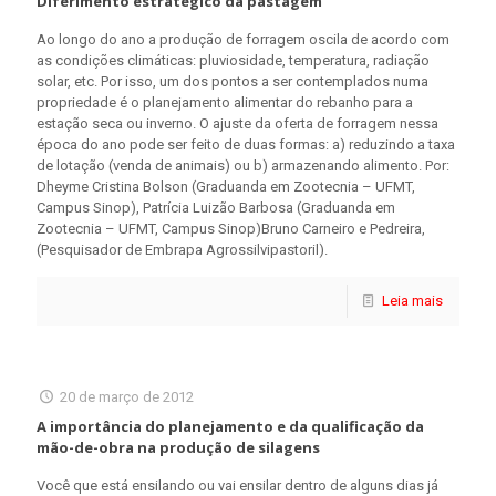
Diferimento estratégico da pastagem
Ao longo do ano a produção de forragem oscila de acordo com
as condições climáticas: pluviosidade, temperatura, radiação
solar, etc. Por isso, um dos pontos a ser contemplados numa
propriedade é o planejamento alimentar do rebanho para a
estação seca ou inverno. O ajuste da oferta de forragem nessa
época do ano pode ser feito de duas formas: a) reduzindo a taxa
de lotação (venda de animais) ou b) armazenando alimento. Por:
Dheyme Cristina Bolson (Graduanda em Zootecnia – UFMT,
Campus Sinop), Patrícia Luizão Barbosa (Graduanda em
Zootecnia – UFMT, Campus Sinop)Bruno Carneiro e Pedreira,
(Pesquisador de Embrapa Agrossilvipastoril).
Leia mais
20 de março de 2012
A importância do planejamento e da qualificação da
mão-de-obra na produção de silagens
Você que está ensilando ou vai ensilar dentro de alguns dias já