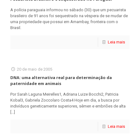
A polícia paraguaia informou no sábado (30) que um pecuarista
brasileiro de 91 anos foi sequestrado na véspera de se mudar de
uma propriedade que possui em Amambay, fronteira com o
Brasil.
Leia mais
20 de maio de 2005
DNA: uma alternativa real para determinação da
paternidade em animais
Por Sarah Laguna Meirelles1, Adriana Luize Bocchi2, Patricia
Kobal3, Gabriela Zoccolaro Costa4 Hoje em dia, a busca por
indivíduos geneticamente superiores, sêmen e embriões de alta
[…]
Leia mais