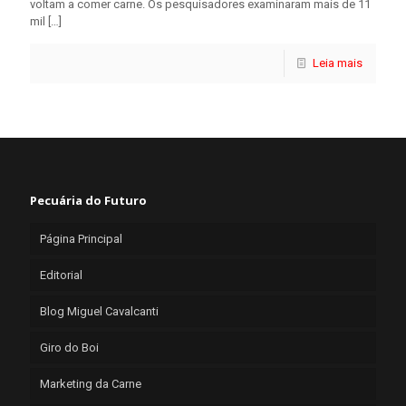
voltam a comer carne. Os pesquisadores examinaram mais de 11
mil
[…]
Leia mais
Pecuária do Futuro
Página Principal
Editorial
Blog Miguel Cavalcanti
Giro do Boi
Marketing da Carne