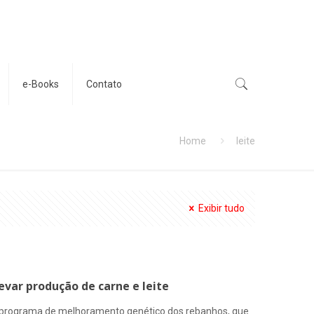
e-Books
Contato
Home
leite
Exibir tudo
var produção de carne e leite
um programa de melhoramento genético dos rebanhos, que