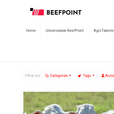
Home
Universidade BeefPoint
AgroTalento
Filtrar por
Categorias
Tags
Auto