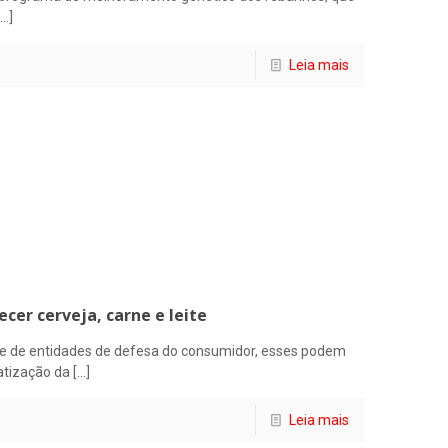
…]
Leia mais
cer cerveja, carne e leite
a e de entidades de defesa do consumidor, esses podem
vatização da
[…]
Leia mais