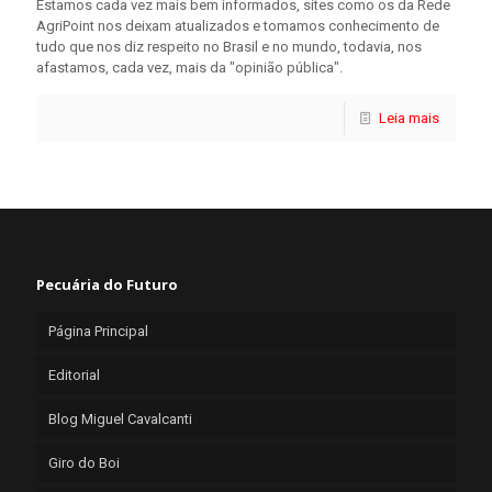
Estamos cada vez mais bem informados, sites como os da Rede
AgriPoint nos deixam atualizados e tomamos conhecimento de
tudo que nos diz respeito no Brasil e no mundo, todavia, nos
afastamos, cada vez, mais da "opinião pública".
Leia mais
Pecuária do Futuro
Página Principal
Editorial
Blog Miguel Cavalcanti
Giro do Boi