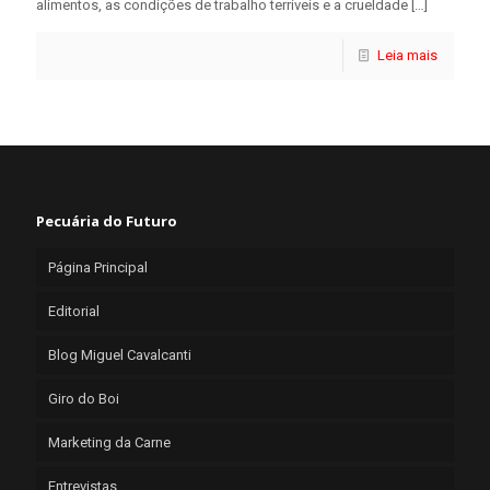
alimentos, as condições de trabalho terríveis e a crueldade
[…]
Leia mais
Pecuária do Futuro
Página Principal
Editorial
Blog Miguel Cavalcanti
Giro do Boi
Marketing da Carne
Entrevistas