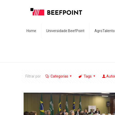
Home
Universidade BeefPoint
AgroTalento
Filtrar por
Categorias
Tags
Auto