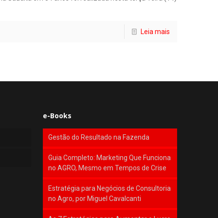
Leia mais
e-Books
Gestão do Resultado na Fazenda
Guia Completo: Marketing Que Funciona
no AGRO, Mesmo em Tempos de Crise
Estratégia para Negócios de Consultoria
no Agro, por Miguel Cavalcanti