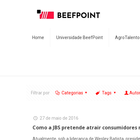
Home
Universidade BeefPoint
AgroTalento
Filtrar por
Categorias
Tags
Auto
27 de maio de 2016
Como a JBS pretende atrair consumidores 
Atualmente, sob a liderança de Wesley Batista, presi