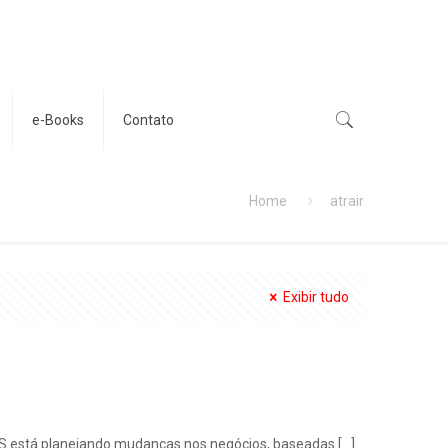
e-Books
Contato
Home
atrair
Exibir tudo
JBS está planejando mudanças nos negócios, baseadas
[…]