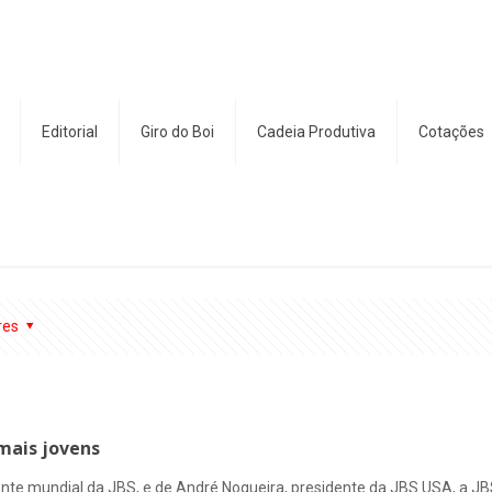
Editorial
Giro do Boi
Cadeia Produtiva
Cotações
res
mais jovens
dente mundial da JBS, e de André Nogueira, presidente da JBS USA, a 