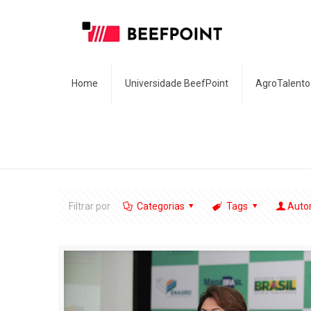
Home
Universidade BeefPoint
AgroTalento
Filtrar por
Categorias
Tags
Auto