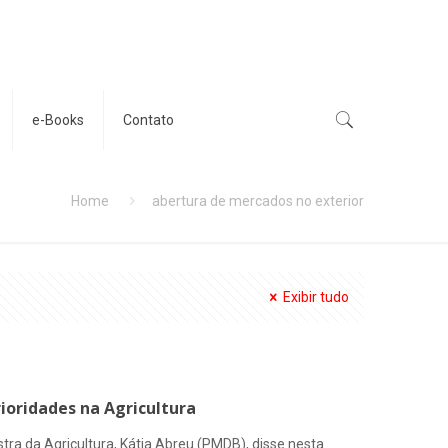
e-Books
Contato
Home
abertura de mercados no exterior
Exibir tudo
rioridades na Agricultura
nistra da Agricultura, Kátia Abreu (PMDB), disse nesta