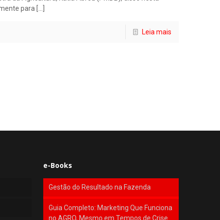
lmente para
[…]
Leia mais
e-Books
Gestão do Resultado na Fazenda
Guia Completo: Marketing Que Funciona
no AGRO, Mesmo em Tempos de Crise