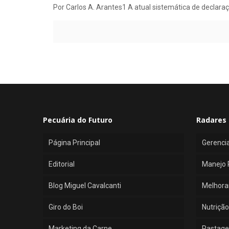
Por Carlos A. Arantes1 A atual sistemática de declaraçã
Pecuária do Futuro
Radares 
Página Principal
Gerenci
Editorial
Manejo 
Blog Miguel Cavalcanti
Melhora
Giro do Boi
Nutrição
Marketing da Carne
Pastage