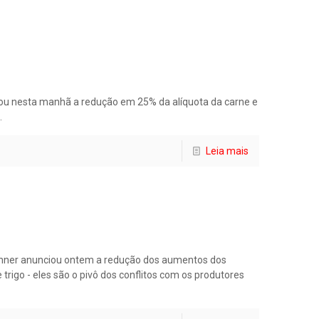
iou nesta manhã a redução em 25% da alíquota da carne e
.
Leia mais
irchner anunciou ontem a redução dos aumentos dos
rigo - eles são o pivô dos conflitos com os produtores