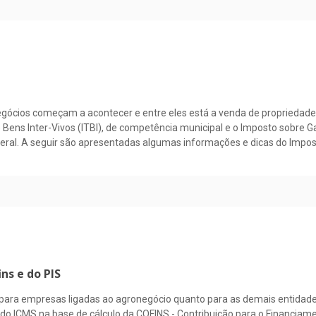
gócios começam a acontecer e entre eles está a venda de propriedades
Bens Inter-Vivos (ITBI), de competência municipal e o Imposto sobre G
eral. A seguir são apresentadas algumas informações e dicas do Impos
ns e do PIS
to para empresas ligadas ao agronegócio quanto para as demais entidade
ão do ICMS na base de cálculo da COFINS - Contribuição para o Financia