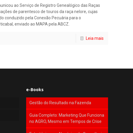
unicou ao Serviço de Registro Genealógico das Raças
cações de parentesco de touros da raça nelore, cujas
do conduzido pela Conexão Pecuária para o
ticabal, enviado ao MAPA pela ABCZ.
Leia mais
e-Books
Gestão do Resultado na Fazenda
Guia Completo: Marketing Que Funciona
no AGRO, Mesmo em Tempos de Crise