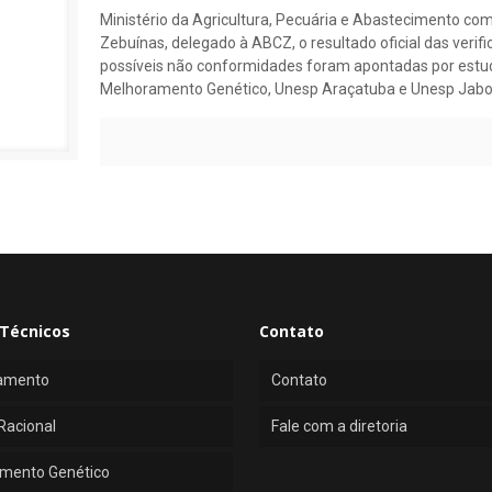
Ministério da Agricultura, Pecuária e Abastecimento com
Zebuínas, delegado à ABCZ, o resultado oficial das verifi
possíveis não conformidades foram apontadas por estu
Melhoramento Genético, Unesp Araçatuba e Unesp Jabo
Técnicos
Contato
amento
Contato
Racional
Fale com a diretoria
mento Genético