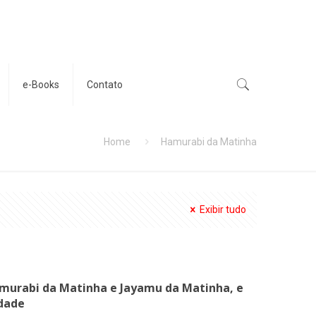
e-Books
Contato
Home
Hamurabi da Matinha
Exibir tudo
amurabi da Matinha e Jayamu da Matinha, e
idade