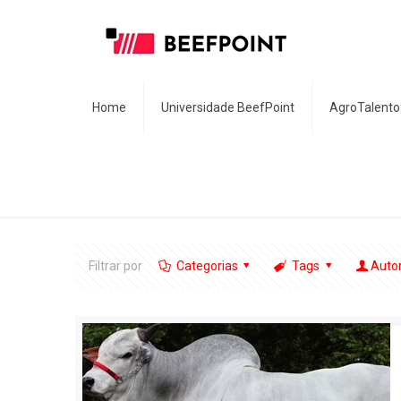
Home
Universidade BeefPoint
AgroTalento
Filtrar por
Categorias
Tags
Auto