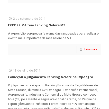
2 de setembro de 2011
EXPOPRIMA tem Ranking Nelore MT
A exposição agropecuária é uma das ranqueadas para realizar o
evento mais importante da raça nelore de MT.
Leia mais
13 de julho de 2011
Começou o julgamento Ranking Nelore na Expoagro
O julgamento da etapa do Ranking Estadual da Raça Nelores de
Mato Grosso, durante a 47ª Expoagro - Exposição Internacional,
Agropecuária, Industrial e Comercial de Mato Grosso começou
hoje (13) pela manhã e segue até o final da tarde, no Parque de
Exposições Jonas Pinheiros. Foram inscritos 409 animais que
passaram pela pesagem e diagnóstico de gestação ontem (12) e