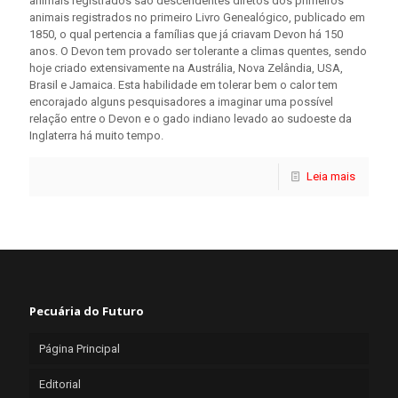
animais registrados são descendentes diretos dos primeiros
animais registrados no primeiro Livro Genealógico, publicado em
1850, o qual pertencia a famílias que já criavam Devon há 150
anos. O Devon tem provado ser tolerante a climas quentes, sendo
hoje criado extensivamente na Austrália, Nova Zelândia, USA,
Brasil e Jamaica. Esta habilidade em tolerar bem o calor tem
encorajado alguns pesquisadores a imaginar uma possível
relação entre o Devon e o gado indiano levado ao sudoeste da
Inglaterra há muito tempo.
Leia mais
Pecuária do Futuro
Página Principal
Editorial