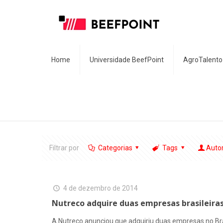
Home
Universidade BeefPoint
AgroTalento
Filtrar por
Categorias
Tags
Auto
4 de dezembro de 2014
Nutreco adquire duas empresas brasileiras
A Nutreco anunciou que adquiriu duas empresas no Bras