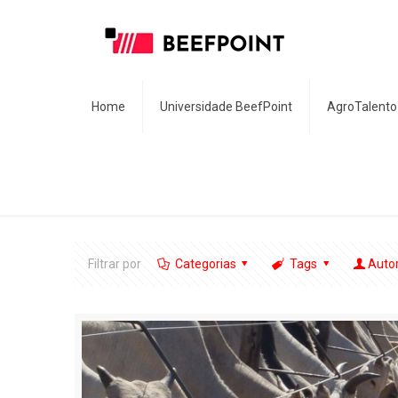
Home
Universidade BeefPoint
AgroTalento
Filtrar por
Categorias
Tags
Auto