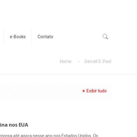
e-Books
Contato
Home
Derrell S. Peel
Exibir tudo
ina nos EUA
presa até agora nesse ano nos Estados Unidos. Os