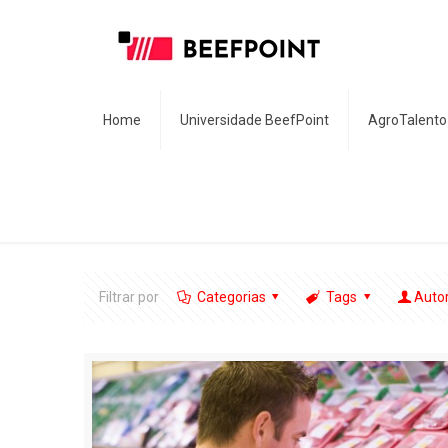
Home
Universidade BeefPoint
AgroTalento
Filtrar por
Categorias
Tags
Auto