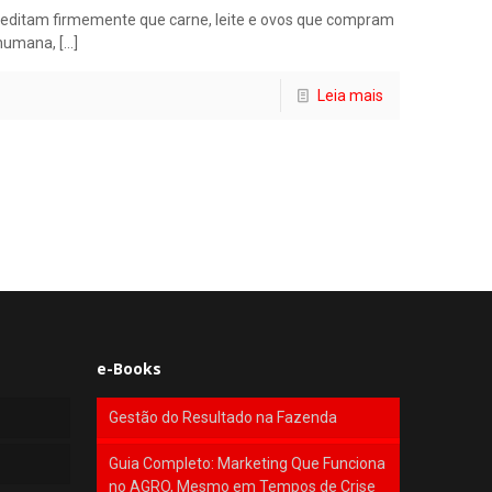
editam firmemente que carne, leite e ovos que compram
 humana,
[…]
Leia mais
e-Books
Gestão do Resultado na Fazenda
Guia Completo: Marketing Que Funciona
no AGRO, Mesmo em Tempos de Crise