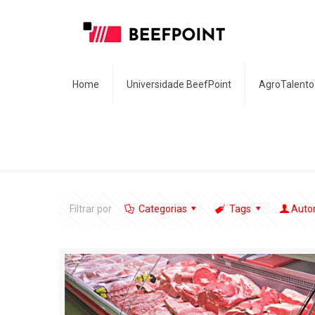
Home
Universidade BeefPoint
AgroTalento
Filtrar por
Categorias
Tags
Auto