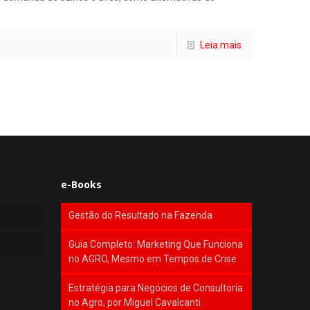
Leia mais
e-Books
Gestão do Resultado na Fazenda
Guia Completo: Marketing Que Funciona
no AGRO, Mesmo em Tempos de Crise
Estratégia para Negócios de Consultoria
no Agro, por Miguel Cavalcanti