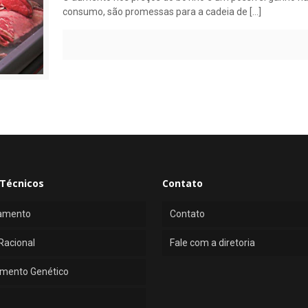
consumo, são promessas para a cadeia de
[…]
Técnicos
Contato
amento
Contato
Racional
Fale com a diretoria
mento Genético