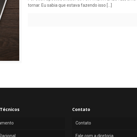
tornar. Eu sabia que estava fazendo isso
[…]
Técnicos
Contato
amento
Contato
Racional
Fale com a diretoria