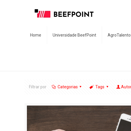
Home
Universidade BeefPoint
AgroTalento
Filtrar por
Categorias
Tags
Auto