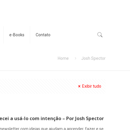
e-Books
Contato
Home
Josh Spector
Exibir tudo
cei a usá-lo com intenção – Por Josh Spector
newsletter com ideias que ajudam a aprender, fazer e se