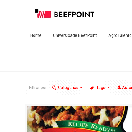
Home
Universidade BeefPoint
AgroTalento
Filtrar por
Categorias
Tags
Auto