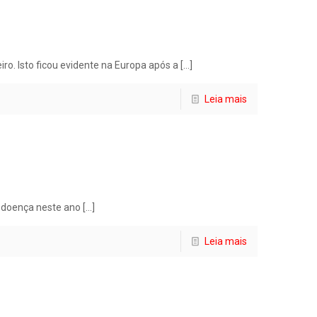
. Isto ficou evidente na Europa após a
[…]
Leia mais
a doença neste ano
[…]
Leia mais