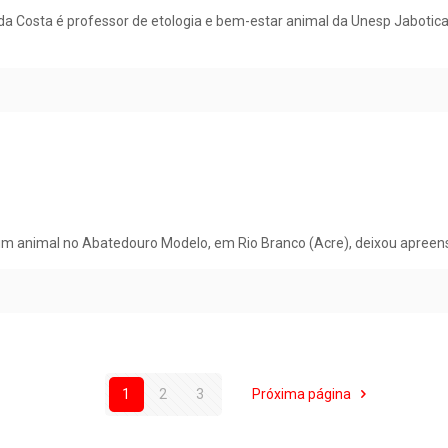
da Costa é professor de etologia e bem-estar animal da Unesp Jabotic
animal no Abatedouro Modelo, em Rio Branco (Acre), deixou apreensiva
1
2
3
Próxima página