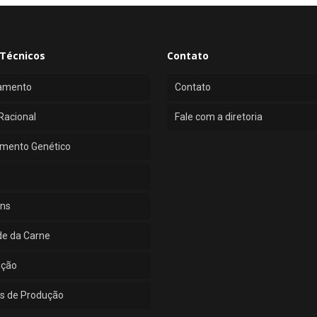
Técnicos
Contato
amento
Contato
Racional
Fale com a diretoria
mento Genético
ns
de da Carne
ução
s de Produção