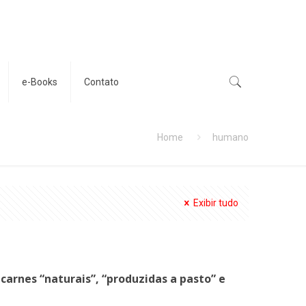
e-Books
Contato
Home
humano
Exibir tudo
carnes “naturais”, “produzidas a pasto” e