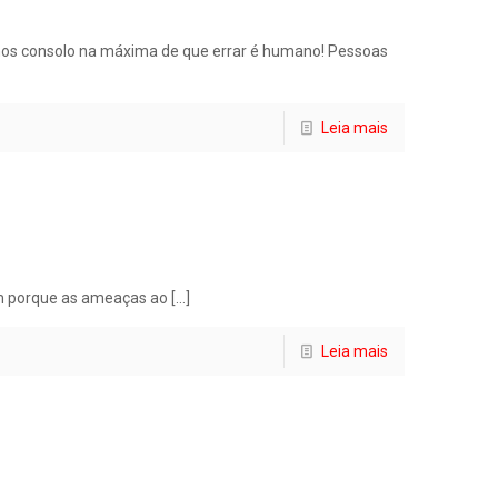
mos consolo na máxima de que errar é humano! Pessoas
Leia mais
dem porque as ameaças ao
[…]
Leia mais