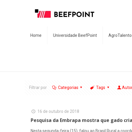
Home
Universidade BeefPoint
AgroTalento
Filtrar por
Categorias
Tags
Auto
16 de outubro de 2018
Pesquisa da Embrapa mostra que gado cria
Nesta segunda-feira (15), falou ao Brasil Rural a coo