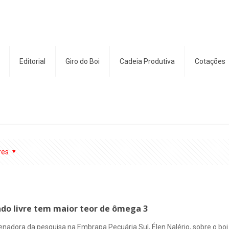
Editorial
Giro do Boi
Cadeia Produtiva
Cotações
res
do livre tem maior teor de ômega 3
rdenadora da pesquisa na Embrapa Pecuária Sul, Élen Nalério, sobre o bo