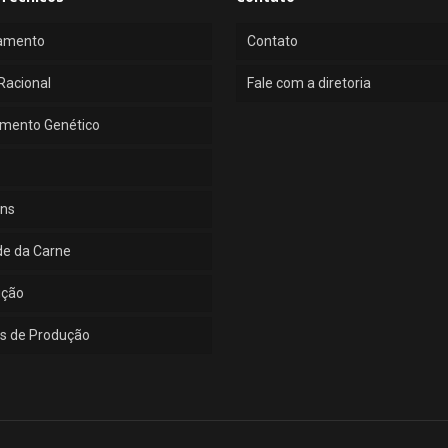
amento
Contato
Racional
Fale com a diretoria
mento Genético
ns
de da Carne
ução
s de Produção