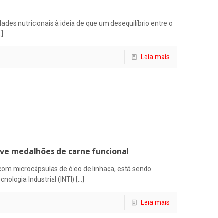
des nutricionais à ideia de que um desequilíbrio entre o
…]
Leia mais
lve medalhões de carne funcional
om microcápsulas de óleo de linhaça, está sendo
cnologia Industrial (INTI)
[…]
Leia mais