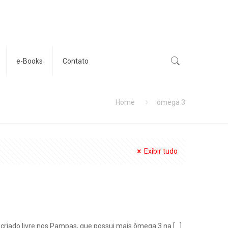
e-Books
Contato
Home
omega 3
Exibir tudo
i criado livre nos Pampas, que possui mais ômega 3 na
[…]