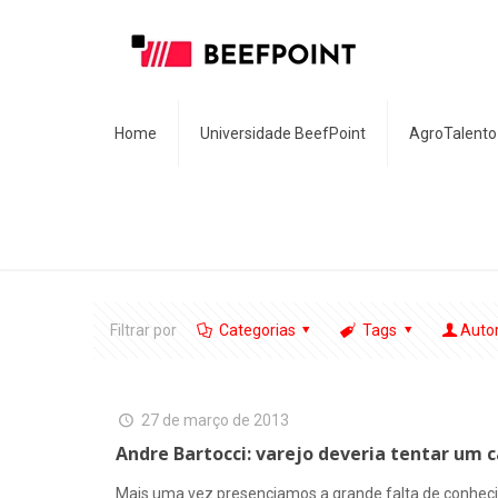
Home
Universidade BeefPoint
AgroTalento
Filtrar por
Categorias
Tags
Auto
27 de março de 2013
Andre Bartocci: varejo deveria tentar um
Mais uma vez presenciamos a grande falta de conheci