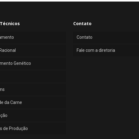
Técnicos
Contato
amento
Contato
Racional
Fale com a diretoria
mento Genético
ns
de da Carne
ução
s de Produção