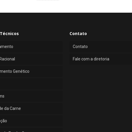
Técnicos
Contato
amento
Contato
Racional
Fale com a diretoria
mento Genético
ns
de da Carne
ução