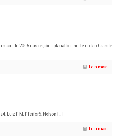
m maio de 2006 nas regiões planalto e norte do Rio Grande
Leia mais
; Luiz F. M. Pfeifer5; Nelson
[…]
Leia mais