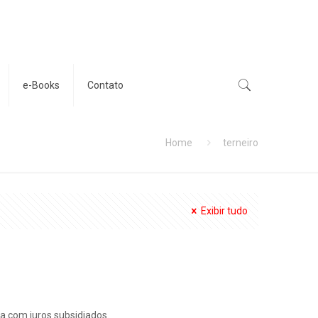
e-Books
Contato
Home
terneiro
Exibir tudo
ia com juros subsidiados.