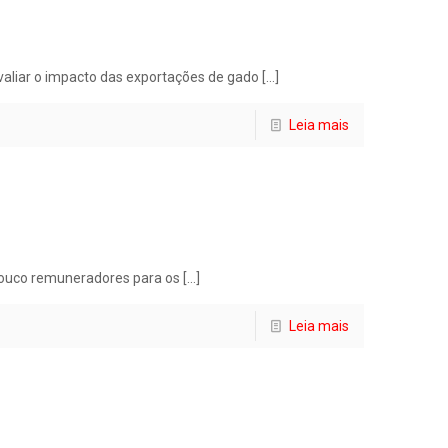
valiar o impacto das exportações de gado
[…]
Leia mais
 pouco remuneradores para os
[…]
Leia mais