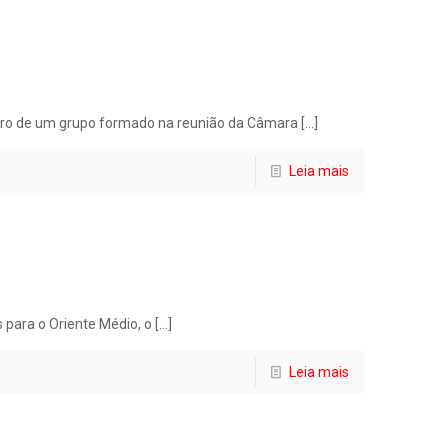
ontro de um grupo formado na reunião da Câmara
[…]
Leia mais
 para o Oriente Médio, o
[…]
Leia mais