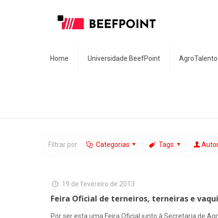
Home
Universidade BeefPoint
AgroTalento
Filtrar por
Categorias
Tags
Auto
19 de fevereiro de 2013
Feira Oficial de terneiros, terneiras e vaqu
Por ser esta uma Feira Oficial junto à Secretaria de Ag