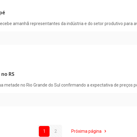
 pé
recebe amanhã representantes da indústria e do setor produtivo para a
 no RS
 sua metade no Rio Grande do Sul confirmando a expectativa de preços
1
2
Próxima página