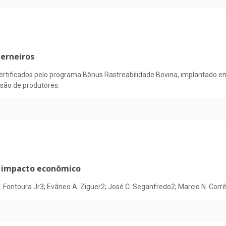
terneiros
certificados pelo programa Bônus Rastreabilidade Bovina, implantado e
esão de produtores.
o impacto econômico
Fontoura Jr3; Evâneo A. Ziguer2; José C. Seganfredo2; Marcio N. Corrêa4