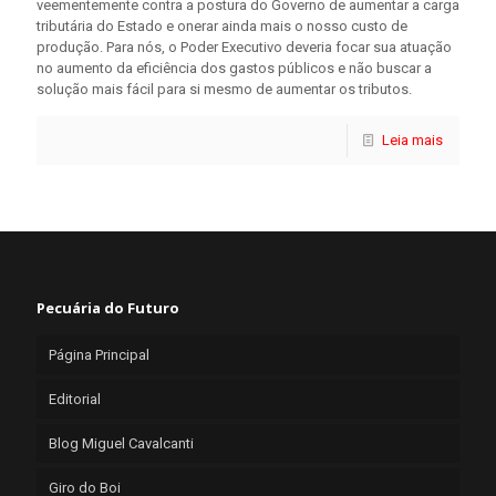
veementemente contra a postura do Governo de aumentar a carga
tributária do Estado e onerar ainda mais o nosso custo de
produção. Para nós, o Poder Executivo deveria focar sua atuação
no aumento da eficiência dos gastos públicos e não buscar a
solução mais fácil para si mesmo de aumentar os tributos.
Leia mais
Pecuária do Futuro
Página Principal
Editorial
Blog Miguel Cavalcanti
Giro do Boi