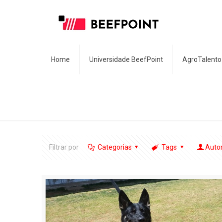
Home
Universidade BeefPoint
AgroTalento
Filtrar por
Categorias
Tags
Auto