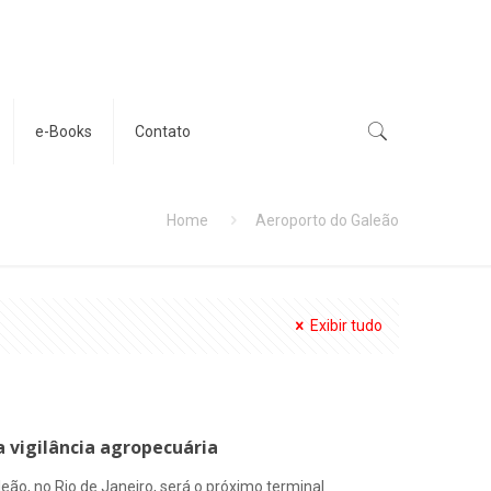
e-Books
Contato
Home
Aeroporto do Galeão
Exibir tudo
 vigilância agropecuária
eão, no Rio de Janeiro, será o próximo terminal