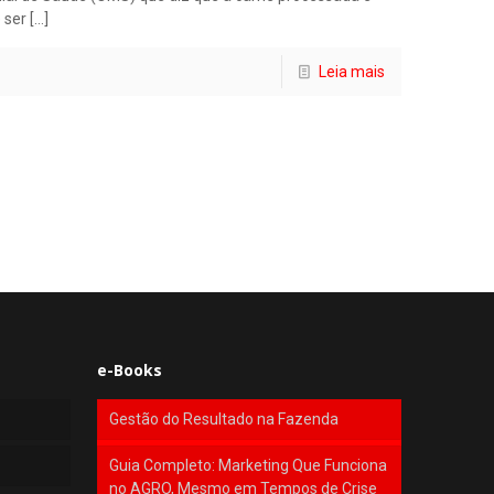
 ser
[…]
Leia mais
e-Books
Gestão do Resultado na Fazenda
Guia Completo: Marketing Que Funciona
no AGRO, Mesmo em Tempos de Crise