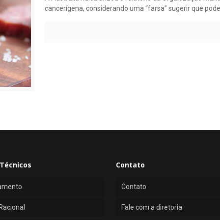
cancerígena, considerando uma “farsa” sugerir que pode
Técnicos
Contato
amento
Contato
Racional
Fale com a diretoria