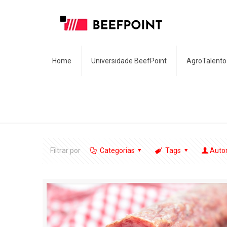
Home
Universidade BeefPoint
AgroTalento
Filtrar por
Categorias
Tags
Auto