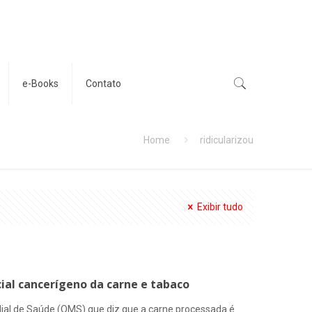
e-Books
Contato
Home
ridicularizou
Exibir tudo
ial cancerígeno da carne e tabaco
ndial de Saúde (OMS) que diz que a carne processada é