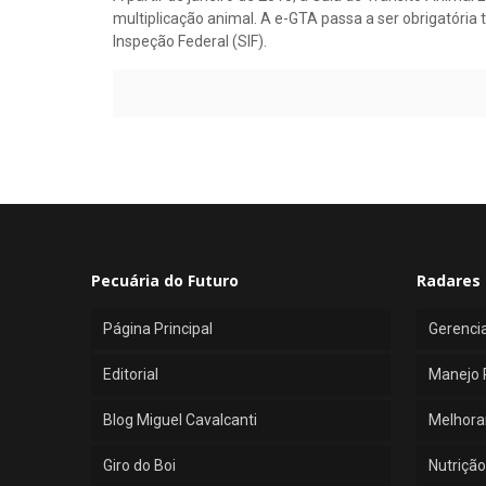
multiplicação animal. A e-GTA passa a ser obrigatória
Inspeção Federal (SIF).
Pecuária do Futuro
Radares 
Página Principal
Gerenci
Editorial
Manejo 
Blog Miguel Cavalcanti
Melhora
Giro do Boi
Nutrição