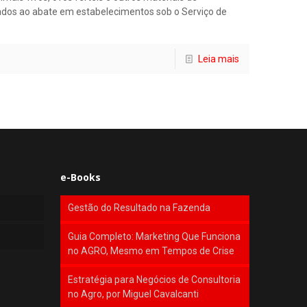
inados ao abate em estabelecimentos sob o Serviço de
Leia mais
e-Books
Gestão do Resultado na Fazenda
Guia Completo: Marketing Que Funciona
no AGRO, Mesmo em Tempos de Crise
Estratégia para Negócios de Consultoria
no Agro, por Miguel Cavalcanti