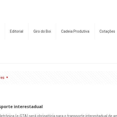
Editorial
Giro do Boi
Cadeia Produtiva
Cotações
res
nsporte interestadual
Eletrônica (e-GTA) será obrigatória para o transporte interestadual de an