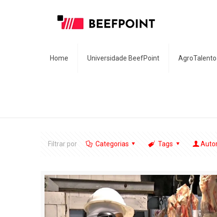
Home
Universidade BeefPoint
AgroTalento
Filtrar por
Categorias
Tags
Auto