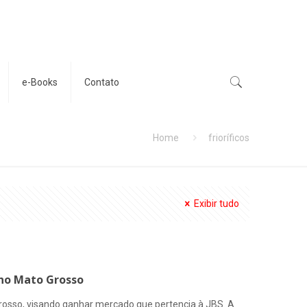
e-Books
Contato
Home
frioríficos
Exibir tudo
 no Mato Grosso
Grosso, visando ganhar mercado que pertencia à JBS. A