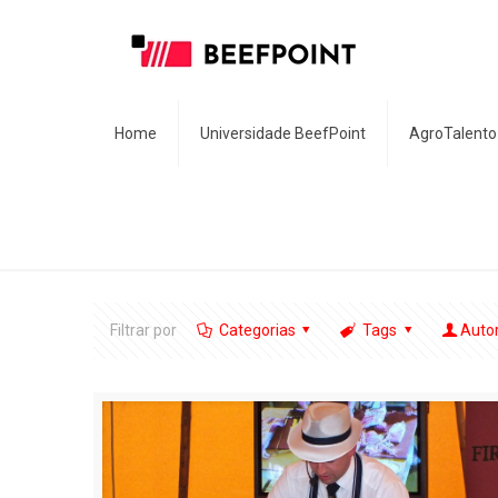
Home
Universidade BeefPoint
AgroTalento
Filtrar por
Categorias
Tags
Auto