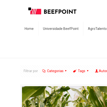
Home
Universidade BeefPoint
AgroTalento
Filtrar por
Categorias
Tags
Auto