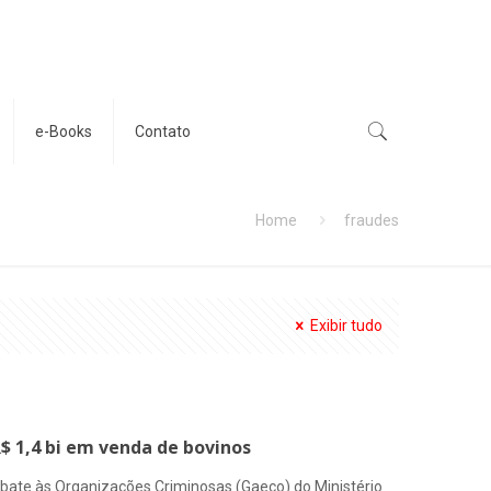
e-Books
Contato
Home
fraudes
Exibir tudo
 1,4 bi em venda de bovinos
bate às Organizações Criminosas (Gaeco) do Ministério