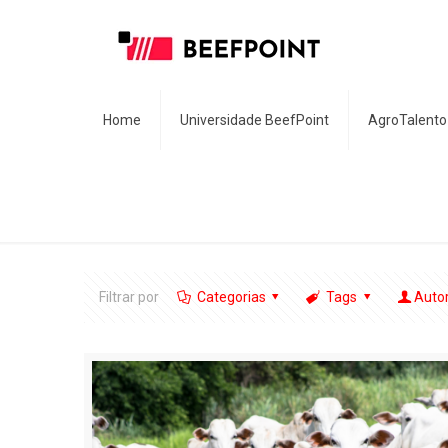
Home
Universidade BeefPoint
AgroTalento
Filtrar por
Categorias
Tags
Auto