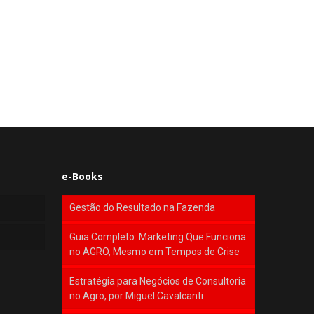
e-Books
Gestão do Resultado na Fazenda
Guia Completo: Marketing Que Funciona
no AGRO, Mesmo em Tempos de Crise
Estratégia para Negócios de Consultoria
no Agro, por Miguel Cavalcanti