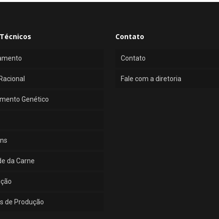
Técnicos
Contato
amento
Contato
Racional
Fale com a diretoria
mento Genético
ns
de da Carne
ução
s de Produção