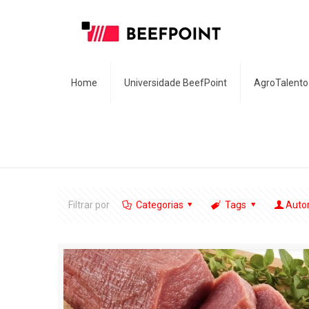
Home
Universidade BeefPoint
AgroTalento
Filtrar por
Categorias
Tags
Auto