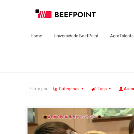
Home
Universidade BeefPoint
AgroTalento
Filtrar por
Categorias
Tags
Auto