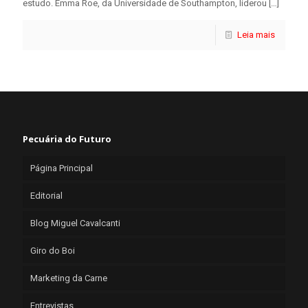
estudo. Emma Roe, da Universidade de Southampton, liderou
[…]
Leia mais
Pecuária do Futuro
Página Principal
Editorial
Blog Miguel Cavalcanti
Giro do Boi
Marketing da Carne
Entrevistas