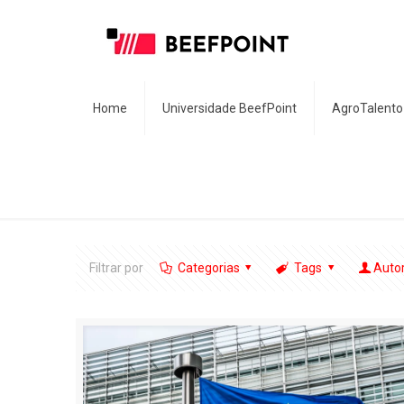
Home
Universidade BeefPoint
AgroTalento
Filtrar por
Categorias
Tags
Auto