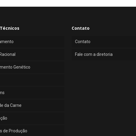
Técnicos
Contato
amento
Contato
Racional
Fale com a diretoria
mento Genético
ns
de da Carne
ução
s de Produção