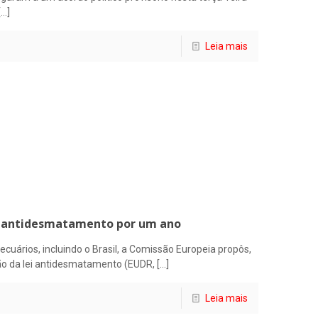
[…]
Leia mais
i antidesmatamento por um ano
uários, incluindo o Brasil, a Comissão Europeia propôs,
ão da lei antidesmatamento (EUDR,
[…]
Leia mais