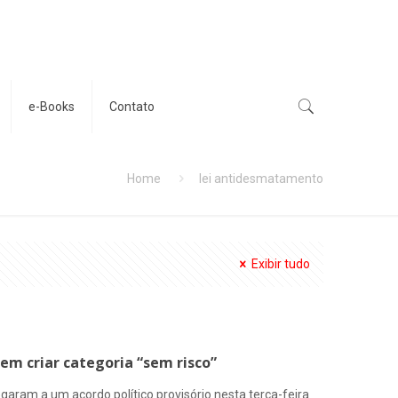
e-Books
Contato
Home
lei antidesmatamento
Exibir tudo
em criar categoria “sem risco”
ram a um acordo político provisório nesta terça-feira