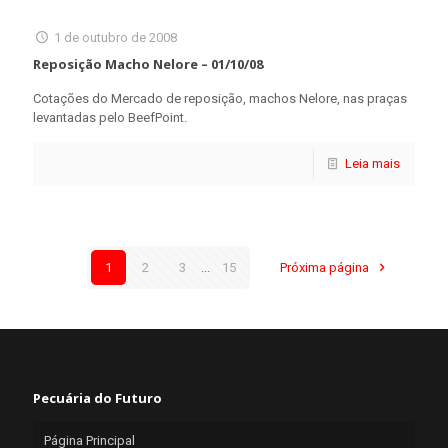
1 de outubro de 2008
Reposição Macho Nelore – 01/10/08
Cotações do Mercado de reposição, machos Nelore, nas praças
levantadas pelo BeefPoint.
Leia mais
1
2
3
...
15
Próxima página
Pecuária do Futuro
Página Principal