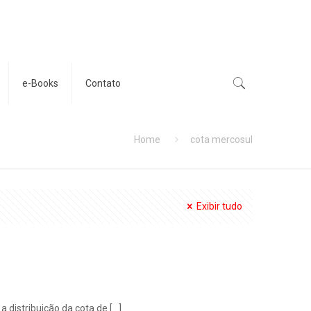
e-Books
Contato
Home
cota mercosul
Exibir tudo
 distribuição da cota de
[…]