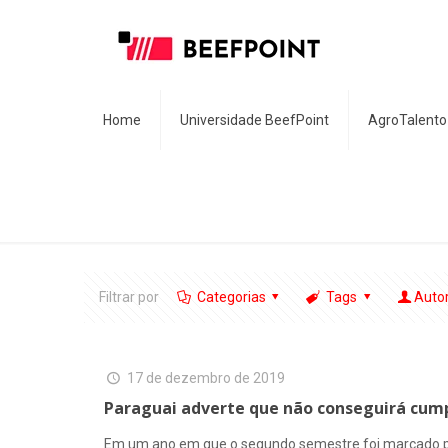
Home
Universidade BeefPoint
AgroTalento
Filtrar por
Categorias
Tags
Auto
17 de dezembro de 2019
Paraguai adverte que não conseguirá cump
Em um ano em que o segundo semestre foi marcado pel