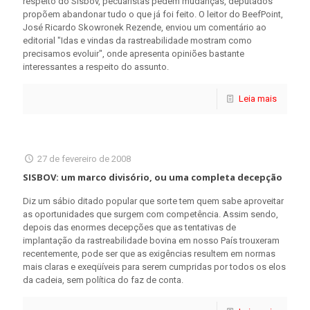
respeito do Sisbov, pecuaristas pedem mudanças, deputados
propõem abandonar tudo o que já foi feito. O leitor do BeefPoint,
José Ricardo Skowronek Rezende, enviou um comentário ao
editorial "Idas e vindas da rastreabilidade mostram como
precisamos evoluir", onde apresenta opiniões bastante
interessantes a respeito do assunto.
Leia mais
27 de fevereiro de 2008
SISBOV: um marco divisório, ou uma completa decepção
Diz um sábio ditado popular que sorte tem quem sabe aproveitar
as oportunidades que surgem com competência. Assim sendo,
depois das enormes decepções que as tentativas de
implantação da rastreabilidade bovina em nosso País trouxeram
recentemente, pode ser que as exigências resultem em normas
mais claras e exeqüíveis para serem cumpridas por todos os elos
da cadeia, sem política do faz de conta.