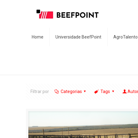
Home
Universidade BeefPoint
AgroTalento
Filtrar por
Categorias
Tags
Auto