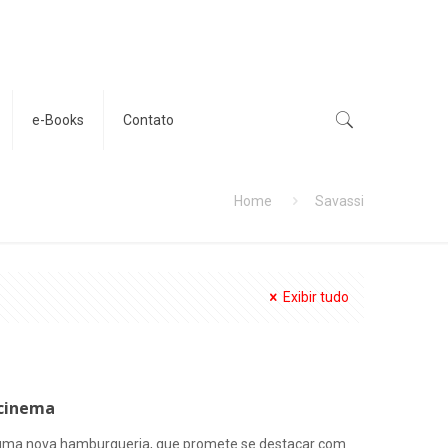
e-Books
Contato
Home
Savassi
Exibir tudo
 cinema
r uma nova hamburgueria, que promete se destacar com