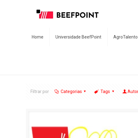
Home
Universidade BeefPoint
AgroTalento
Filtrar por
Categorias
Tags
Auto